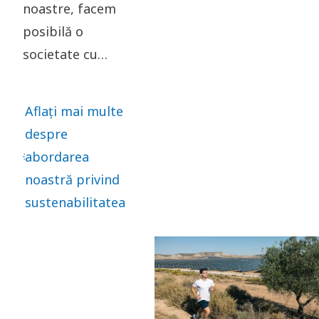
noastre, facem
posibilă o
societate cu
emisii scăzute de
carbon.
Aflați mai multe
Asumându-ne
despre
responsabilitatea
abordarea
pentru impactul
noastră privind
nostru și
sustenabilitatea
acționând etic în
toate relațiile
noastre de
afaceri, creăm
valoare pentru