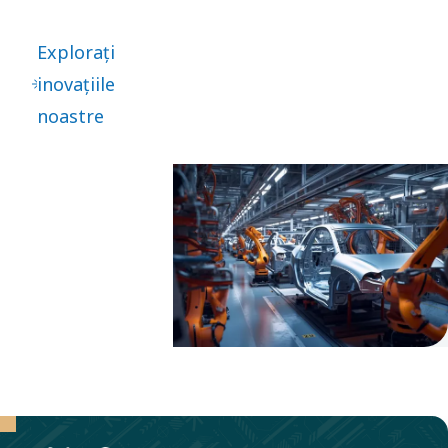
ului sunt
esențiale
Explorați
pentru
inovațiile
inovația
noastre
noastră.
Aceasta
duce la
perfecționare
continuă -
precum și la
salturi mari.