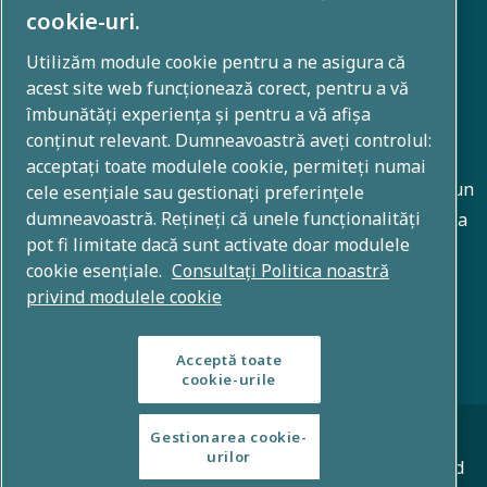
cookie-uri.
Utilizăm module cookie pentru a ne asigura că
Despre noi
acest site web funcționează corect, pentru a vă
îmbunătăți experiența și pentru a vă afișa
Grupul Atlas Copco dezvoltă soluții inovatoare în toate
conținut relevant. Dumneavoastră aveți controlul:
domeniile de activitate, inclusiv tehnici de compresie a
acceptați toate modulele cookie, permiteți numai
aerului, vid, industriale și de alimentare cu energie. Cu un
cele esențiale sau gestionați preferințele
dumneavoastră. Rețineți că unele funcționalități
portofoliu global de mărci 80+, facem posibilă tehnologia
pot fi limitate dacă sunt activate doar modulele
care transformă viitorul.
cookie esențiale.
Consultați Politica noastră
privind modulele cookie
Acceptă toate
cookie-urile
© Drepturi de autor 2026 - Atlas Copco Group
Gestionarea cookie-
urilor
Notificări legale și de confidențialitate Politica privind