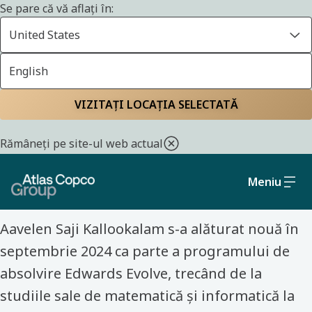
Se pare că vă aflați în:
United States
English
Pagina principală
Faceți cunoștință cu colegii noștri
VIZITAȚI LOCAȚIA SELECTATĂ
DATE ȘI TRANSFORMARE - ABSOLVENT - REGATUL UNIT -
Rămâneți pe site-ul web actual
EDWARDS
„Nu trebuie să știi totul”
Meniu
Aavelen Saji Kallookalam s-a alăturat nouă în
septembrie 2024 ca parte a programului de
absolvire Edwards Evolve, trecând de la
studiile sale de matematică și informatică la