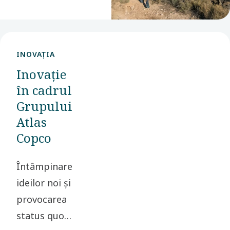
părțile interesate
și societatea în
general.
INOVAȚIA
Inovație
în cadrul
Grupului
Atlas
Copco
Întâmpinarea
ideilor noi și
provocarea
status quo-