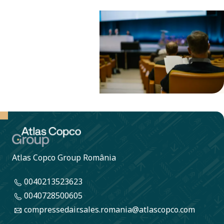
Atlas Copco Group România
0040213523623
0040728500605
compressedair.sales.romania@atlascopco.com