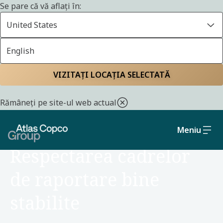
Se pare că vă aflați în:
United States
English
Pagina principală
Sustenabilitate
Politici și angajamente
VIZITAȚI LOCAȚIA SELECTATĂ
Rămâneți pe site-ul web actual
Meniu
OBLIGATIVITATE
Respectarea cadrelor
de raportare bine
stabilite