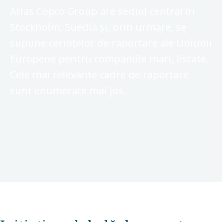
Atlas Copco Group are sediul central în
Stockholm, Suedia și, prin urmare, se
supune cerințelor de raportare ale Uniunii
Europene pentru companiile mari, listate.
Cele mai relevante cadre de raportare
sunt enumerate mai jos.