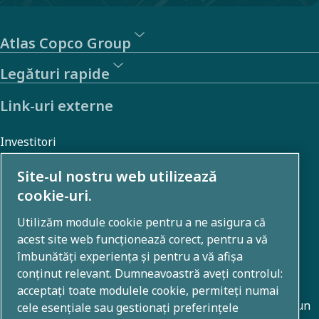
Atlas Copco Group
Legături rapide
Link-uri externe
Investitori
Galerie foto și video
Site-ul nostru web utilizează
cookie-uri.
Utilizăm module cookie pentru a ne asigura că
Despre noi
acest site web funcționează corect, pentru a vă
îmbunătăți experiența și pentru a vă afișa
Grupul Atlas Copco dezvoltă soluții inovatoare în toate
conținut relevant. Dumneavoastră aveți controlul:
domeniile de activitate, inclusiv tehnici de compresie a
acceptați toate modulele cookie, permiteți numai
aerului, vid, industriale și de alimentare cu energie. Cu un
cele esențiale sau gestionați preferințele