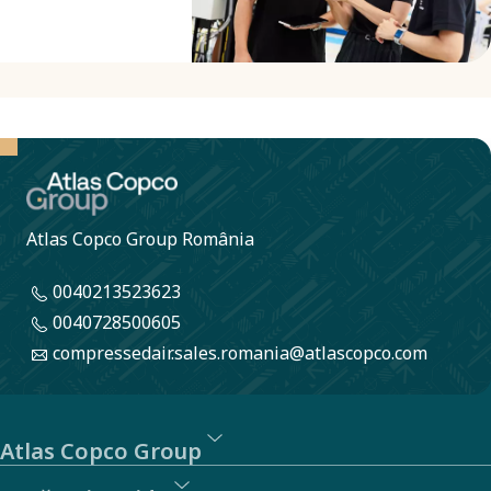
lucrând spre
un obiectiv
comun. ​
Atlas Copco Group România
0040213523623
0040728500605
compressedair.sales.romania@atlascopco.com
Atlas Copco Group