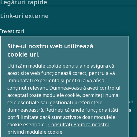
Legături rapide
Link-uri externe
Investitori
Galerie foto și video
Site-ul nostru web utilizează
cookie-uri.
Utilizăm module cookie pentru a ne asigura că
Despre noi
acest site web funcționează corect, pentru a vă
îmbunătăți experiența și pentru a vă afișa
Grupul Atlas Copco dezvoltă soluții inovatoare în toate
conținut relevant. Dumneavoastră aveți controlul:
domeniile de activitate, inclusiv tehnici de compresie a
acceptați toate modulele cookie, permiteți numai
aerului, vid, industriale și de alimentare cu energie. Cu un
cele esențiale sau gestionați preferințele
dumneavoastră. Rețineți că unele funcționalități
portofoliu global de mărci 80+, facem posibilă tehnologia
pot fi limitate dacă sunt activate doar modulele
care transformă viitorul.
cookie esențiale.
Consultați Politica noastră
privind modulele cookie