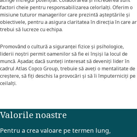
atinge întregul potențial. Colaborarea și încrederea sunt
factori cheie pentru responsabilizarea celorlalți. Oferim o
misiune tuturor managerilor care prezintă așteptările și
obiectivele, pentru a asigura claritatea în direcția în care ar
trebui să lucreze cu echipa. ​
Promovând o cultură a siguranței fizice și psihologice,
liderii noștri permit oamenilor să fie ei înșiși la locul de
muncă. Așadar, dacă sunteți interesat să deveniți lider în
cadrul Atlas Copco Group, trebuie să aveți o mentalitate de
creștere, să fiți deschis la provocări și să îi împuterniciți pe
ceilalți. ​
Valorile noastre
Pentru a crea valoare pe termen lung,