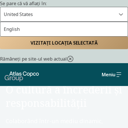
Se pare că vă aflați în:
United States
English
Pagina principală
Cariere
Motive pentru a vă alătura
VIZITAȚI LOCAȚIA SELECTATĂ
Rămâneți pe site-ul web actual
Meniu
MOTIVE PENTRU A VĂ ANGAJA
O cultură a încrederii și
responsabilității
Colaborând într-un mediu dinamic,