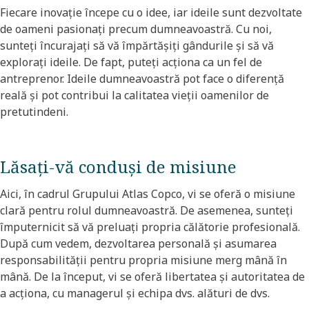
Fiecare inovație începe cu o idee, iar ideile sunt dezvoltate
de oameni pasionați precum dumneavoastră. Cu noi,
sunteți încurajați să vă împărtășiți gândurile și să vă
explorați ideile. De fapt, puteți acționa ca un fel de
antreprenor. Ideile dumneavoastră pot face o diferență
reală și pot contribui la calitatea vieții oamenilor de
pretutindeni.​
Lăsați-vă conduși de misiune​
Aici, în cadrul Grupului Atlas Copco, vi se oferă o misiune
clară pentru rolul dumneavoastră. De asemenea, sunteți
împuternicit să vă preluați propria călătorie profesională.
După cum vedem, dezvoltarea personală și asumarea
responsabilității pentru propria misiune merg mână în
mână. De la început, vi se oferă libertatea și autoritatea de
a acționa, cu managerul și echipa dvs. alături de dvs. ​