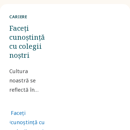
voluntari,
Water
CARIERE
for All
Faceți
finanțează
cunoștință
proiecte
cu colegii
care
noștri
susțin
oamenii
Cultura
prin
noastră se
accesul
reflectă în
la apă
călătoriile
potabilă
colegilor
Faceți
curată și
noștri. Aflând
cunoștință cu
igienă.
ce le place cel