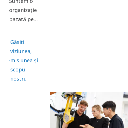
Suntem o
organizație
bazată pe
misiune, cu
inovație și
Găsiți
angajament
viziunea,
în centrul
misiunea și
nostru.
scopul
Viziunea,
nostru
misiunea și
scopul
nostru ne
mențin
concentrați