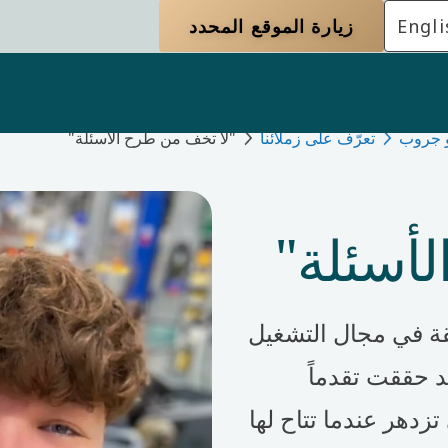
Engli
زيارة الموقع المحدد
و جروب
تعرّف على زملائنا
"لا تخف من طرح الأسئلة"
أسئلة"
ة في مجال التشغيل
 حققت تقدماً
زدهر عندما تتاح لها