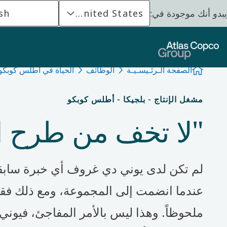
يبدو أنك موجودة في:
United States
sh
الصفحة الـرئـيسـيـة
الوظائف
الحياة في أطلس كوبك
مشغل الإنتاج - بلجيكا - أطلس كوبكو
"لا تخف من طرح ال
لم تكن لدى يوني دي غروف أي خبرة سابق
عندما انضمت إلى المجموعة، ومع ذلك فقد
ملحوظاً. وهذا ليس بالأمر المفاجئ، فيوني ت