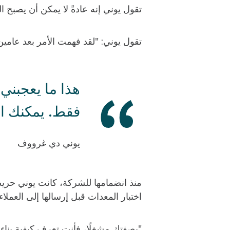
تقول يوني إنه عادةً لا يمكن أن يصبح
تقول يوني: "لقد فهمت الأمر بعد عامي
هذا ما يعجبني
فقط. يمكنك ال
يوني دي غرووف
منذ انضمامها للشركة، كانت يوني حريصة
اختبار المعدات قبل إرسالها إلى العملا
"بصفتك مشغلًا، فأنت تعرف كيفية بناء ا