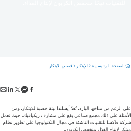
للتقنيات نهجًا منخفض الكربون لإنتاج الغذاء.
الصفحة الـرئـيسـيـة
الإبتكار
قصص الابتكار
على الرغم من مناخها البارد، تُعدّ أيسلندا بيئة خصبة للابتكار. ومن
الأمثلة على ذلك مجمع صناعي يقع على مشارف ريكيافيك، حيث تعمل
شركة فاكسا للتقنيات الناشئة في مجال التكنولوجيا على تطوير نظام
مبتكر لإنتاج الغذاء منخفض الكربون.