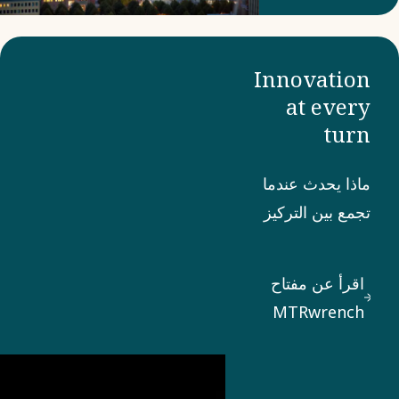
الطاقة
المحلية
"غوتنبرغ
Innovation
إنرجي"
at every
بتركيب
turn
مضخة
ماذا يحدث عندما
حرارية
تجمع بين التركيز
عملاقة
القوي على
لتحويل مياه
احتياجات العملاء،
الصرف
اقرأ عن مفتاح
والإبداع المتواصل
الصحي إلى
MTRwrench
للابتكار، والالتزام
طاقة للتدفئة
بالتميز الهندسي؟
المركزية.
حسنًا، قد ينتهي