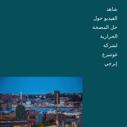
الانتقال إلى
شاهد
مجتمع
الفيديو حول
منخفض
حل المضخة
الكربون.
الحرارية
ومن الأمثلة
لشركة
الراسخة
غوتنبرغ
على ذلك
إنرجي
مدينة
غوتنبرغ في
السويد. ففي
ثمانينيات
القرن
الماضي،
قامت شركة