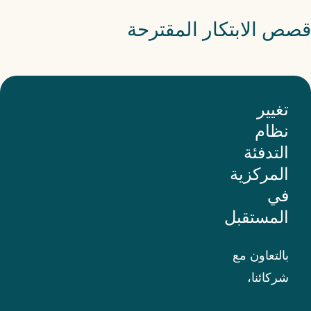
قصص الابتكار المقترحة
تغيير
نظام
التدفئة
المركزية
في
المستقبل
بالتعاون مع
شركائنا،
نُسهّل