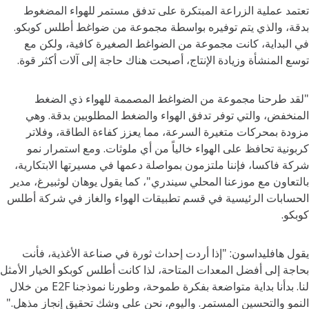
تعتمد عملية الزراعة المبتكرة على تدفق مستمر للهواء المضغوط
بدقة، والذي يتم توفيره بواسطة مجموعة من ضواغط أطلس كوبكو.
في البداية، كانت مجموعة من الضواغط الصغيرة كافية، ولكن مع
توسع المنشأة وزيادة الإنتاج، أصبحت هناك حاجة إلى آلات أكثر قوة.
"لقد طرحنا مجموعة من الضواغط المصممة للهواء ذي الضغط
المنخفض، والتي توفر تدفق الهواء والضغط المطلوبين بدقة. وهي
مزودة بمحركات متغيرة السرعة، مما يعزز كفاءة الطاقة، وفلاتر
كربونية تحافظ على الهواء خالياً من أي ملوثات. ومع استمرار نمو
شركة فاكسا، فإننا ملتزمون بمواصلة دعمها في مسيرتها الابتكارية،
بالتعاون مع موزعنا المحلي سيندري"، كما يقول يوهان لوثبيرغ، مدير
الحسابات الرئيسية في قسم تطبيقات الهواء والغاز في شركة أطلس
كوبكو.
يقول هافليداسون: "إذا أردت إحداث ثورة في صناعة الأغذية، فأنت
بحاجة إلى أفضل المعدات المتاحة، لذا كانت أطلس كوبكو الخيار الأمثل
لنا. بدأنا بداية متواضعة بفكرة طموحة، وطورنا نموذجنا E2F من خلال
النمو والتحسين المستمر. واليوم، نحن على وشك تحقيق إنجاز مذهل."