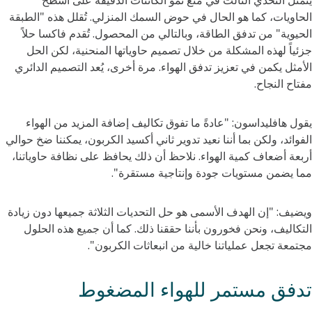
يتمثل التحدي الثالث في منع نمو الكائنات الدقيقة على أسطح
الحاويات، كما هو الحال في حوض السمك المنزلي. تُقلل هذه "الطبقة
الحيوية" من تدفق الطاقة، وبالتالي من المحصول. تُقدم فاكسا حلاً
جزئياً لهذه المشكلة من خلال تصميم حاوياتها المنحنية، لكن الحل
الأمثل يكمن في تعزيز تدفق الهواء. مرة أخرى، يُعد التصميم الدائري
مفتاح النجاح.
يقول هافليداسون: "عادةً ما تفوق تكاليف إضافة المزيد من الهواء
الفوائد، ولكن بما أننا نعيد تدوير ثاني أكسيد الكربون، يمكننا ضخ حوالي
أربعة أضعاف كمية الهواء. نلاحظ أن ذلك يحافظ على نظافة حاوياتنا،
مما يضمن مستويات جودة وإنتاجية مستقرة".
ويضيف: "إن الهدف الأسمى هو حل التحديات الثلاثة جميعها دون زيادة
التكاليف، ونحن فخورون بأننا حققنا ذلك. كما أن جميع هذه الحلول
مجتمعة تجعل عملياتنا خالية من انبعاثات الكربون".
تدفق مستمر للهواء المضغوط