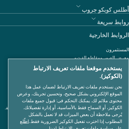
أطلس كوبكو جروب
روابط سريعة
الروابط الخارجية
المستثمرون
معرض الصور ومقاطع الفيديو
يستخدم موقعنا ملفات تعريف الارتباط
(الكوكيز).
نبذة عنا
نحن نستخدم ملفات تعريف الارتباط لضمان عمل هذا
الموقع الإلكتروني بشكل صحيح، وتحسين تجربتك، وعرض
تقوم أطلس كوبكو جروب بتطوير حلول مبتكرة في جميع مجالات
محتوى ملائم لك. يمكنك التحكم فى: قبول جميع ملفات
الكوكيز، أو السماح فقط بالأساسية، أو إدارة تفضيلاتك.
الأعمال بما في ذلك تقنيات ضغط الهواء والتفريغ والصناعة والطاقة.
يُرجى ملاحظة أن بعض الميزات قد لا تعمل بالشكل
من خلال محفظة عالمية تضم أكثر من 80 علامة تجارية، نمكّن
المطلوب إذا اخترت تفعيل الكوكيز الضرورية فقط..
اطّلع
التكنولوجيا التي تغير المستقبل.
على سياسة ملفات تعريف الارتباط لدينا