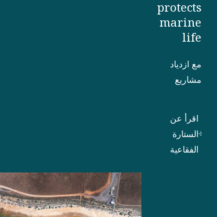
protects
marine
life
مع ازدياد
مشاريع
الإنشاءات
البحرية،
اقرأ عن
تزداد أهمية
الستارة
حماية البيئة
الفقاعية
البحرية.
ويمكن إيجاد
مثال على
ذلك في