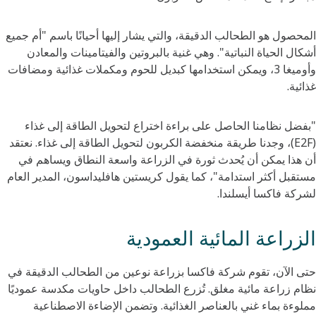
المحصول هو الطحالب الدقيقة، والتي يشار إليها أحيانًا باسم "أم جميع
أشكال الحياة النباتية". وهي غنية بالبروتين والفيتامينات والمعادن
وأوميغا 3، ويمكن استخدامها كبديل للحوم ومكملات غذائية ومضافات
غذائية.
"بفضل نظامنا الحاصل على براءة اختراع لتحويل الطاقة إلى غذاء
(E2F)، وجدنا طريقة منخفضة الكربون لتحويل الطاقة إلى غذاء. نعتقد
أن هذا يمكن أن يُحدث ثورة في الزراعة واسعة النطاق ويساهم في
مستقبل أكثر استدامة"، كما يقول كريستين هافليداسون، المدير العام
لشركة فاكسا أيسلندا.
الزراعة المائية العمودية
حتى الآن، تقوم شركة فاكسا بزراعة نوعين من الطحالب الدقيقة في
نظام زراعة مائية مغلق. تُزرع الطحالب داخل حاويات مكدسة عموديًا
مملوءة بماء غني بالعناصر الغذائية. وتضمن الإضاءة الاصطناعية