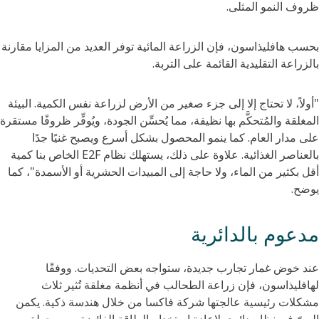
ظروف النمو المثلى.
بحسب هافليذاسون، فإن الزراعة المائية توفر العديد من المزايا مقارنة
بالزراعة التقليدية القائمة على التربة.
"أولاً، لا تحتاج إلا إلى جزء صغير من الأرض لزراعة نفس الكمية. البيئة
المغلقة والمُتحكَّم بها نظيفة، مما يُحسِّن الجودة، ويُوفِّر ظروفًا مستقرة
على مدار العام. كما ينمو المحصول بشكل أسرع ويصبح غنيًا جدًا
بالعناصر الغذائية. علاوة على ذلك، يستهلك نظام E2F الخاص بنا كمية
أقل بكثير من الماء، ولا حاجة إلى المبيدات الحشرية أو الأسمدة"، كما
يوضح.
مدعوم بالدائرية
عند خوض غمار تجارب جديدة، ستواجه بعض التحديات. ووفقًا
لهافليذاسون، فإن زراعة الطحالب في أنظمة مغلقة تُثير ثلاث
مشكلات رئيسية عالجتها شركة فاكسا من خلال هندسة ذكية. يكمن