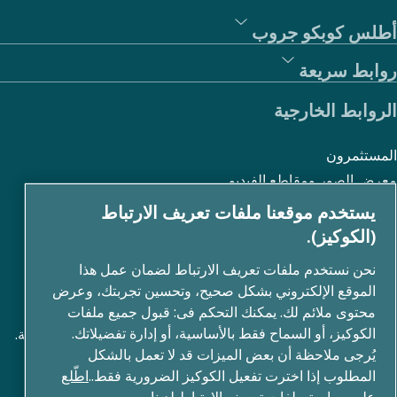
أطلس كوبكو جروب
روابط سريعة
الروابط الخارجية
المستثمرون
معرض الصور ومقاطع الفيديو
يستخدم موقعنا ملفات تعريف الارتباط
(الكوكيز).
نبذة عنا
نحن نستخدم ملفات تعريف الارتباط لضمان عمل هذا
الموقع الإلكتروني بشكل صحيح، وتحسين تجربتك، وعرض
تقوم أطلس كوبكو جروب بتطوير حلول مبتكرة في جميع مجالات
محتوى ملائم لك. يمكنك التحكم فى: قبول جميع ملفات
الكوكيز، أو السماح فقط بالأساسية، أو إدارة تفضيلاتك.
الأعمال بما في ذلك تقنيات ضغط الهواء والتفريغ والصناعة والطاقة.
يُرجى ملاحظة أن بعض الميزات قد لا تعمل بالشكل
من خلال محفظة عالمية تضم أكثر من 80 علامة تجارية، نمكّن
المطلوب إذا اخترت تفعيل الكوكيز الضرورية فقط..
اطّلع
التكنولوجيا التي تغير المستقبل.
على سياسة ملفات تعريف الارتباط لدينا