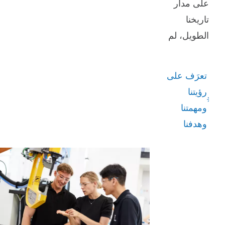
على مدار
تاريخنا
الطويل، لم
نتوقف أبدًا
عن تطوير
تعرَف على
حلول
رؤيتنا
جديدة لتلبية
ومهمتنا
الاحتياجات
وهدفنا
الحقيقية.
ولدينا رؤية
ورسالة
وهدف
واضح يوجه
مسيرتنا.​