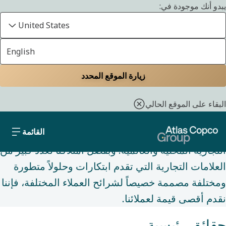
يبدو أنك موجودة في:
United States
English
نبذة عنا
الصفحة الـرئـيسـيـة
نبذة عنا
تقديم أقصى قيمة من خلال
زيارة الموقع المحدد
محفظة علامتنا التجارية
البقاء على الموقع الحالي
القائمة
تتألف مجموعتنا من محفظة متنامية من العلامات
التجارية المحلية والعالمية. وبفضل امتلاكنا لعدد كبير من
العلامات التجارية التي تقدم ابتكارات وحلولاً متطورة
ومختلفة مصممة خصيصاً لشرائح العملاء المختلفة، فإننا
نقدم أقصى قيمة لعملائنا.
حقائق رئيسية