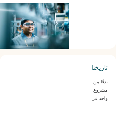
استراتيجية
ونموذج عمل
واضحان.
تاريخنا
بدءًا من
مشروع
واحد في
السويد
في عام