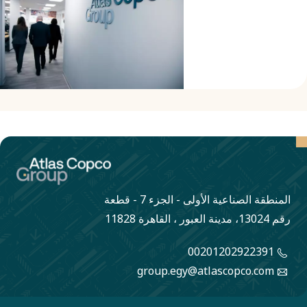
الخدمية
المستقرة،
وكوادرها
المهنية،
وإعدادها
التصنيعي المرن
والخفيف
الأصول.
المنطقة الصناعية الأولى - الجزء 7 - قطعة
رقم 13024، مدينة العبور ، القاهرة 11828
00201202922391
group.egy@atlascopco.com