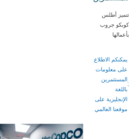
تتميز أطلس
كوبكو جروب
بأعمالها
المركزة في
قطاعات السوق
يمكنكم الاطلاع
المختارة،
على معلومات
وتركيزها العالي
المستثمرين
على العملاء من
باللغة
خلال مؤسسة
الإنجليزية على
لامركزية،
موقعنا العالمي
وحضورها
العالمي،
وأعمالها