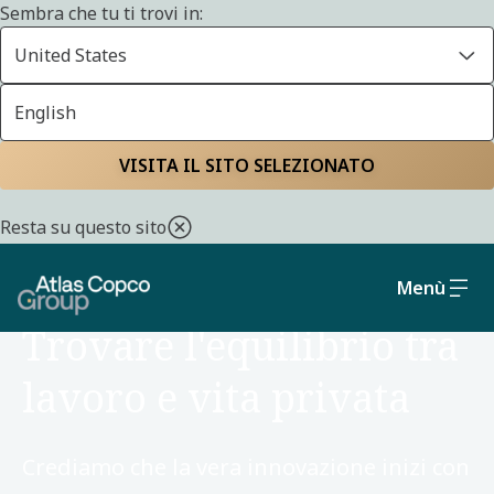
Sembra che tu ti trovi in:
United States
English
Home
Carriere
Motivi per unirsi a noi
VISITA IL SITO SELEZIONATO
Resta su questo sito
Menù
MOTIVI PER FARNE PARTE
Trovare l'equilibrio tra
lavoro e vita privata
Crediamo che la vera innovazione inizi con