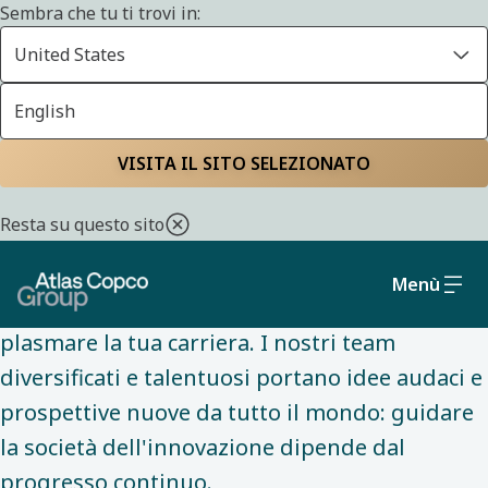
Sembra che tu ti trovi in:
United States
English
LAVORA CON NOI
Home
Carriere
Perché unirti a noi
VISITA IL SITO SELEZIONATO
Resta su questo sito
Con noi ottieni il meglio di entrambi i mondi:
le dimensioni e le opportunità di
Menù
un'organizzazione globale, con la libertà di
plasmare la tua carriera. I nostri team
diversificati e talentuosi portano idee audaci e
prospettive nuove da tutto il mondo: guidare
la società dell'innovazione dipende dal
progresso continuo.