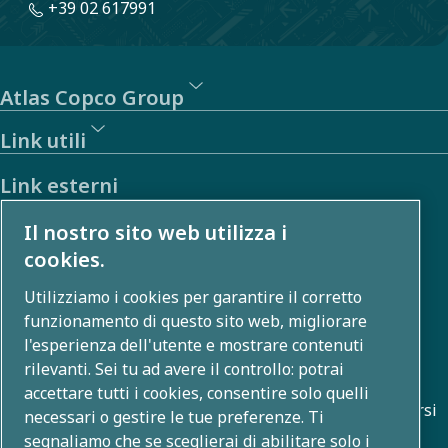
+39 02 617991
Atlas Copco Group
Link utili
Link esterni
Il nostro sito web utilizza i
Investitori
cookies.
Galleria foto e video
Utilizziamo i cookies per garantire il corretto
funzionamento di questo sito web, migliorare
l'esperienza dell'utente e mostrare contenuti
Chi siamo
rilevanti. Sei tu ad avere il controllo: potrai
accettare tutti i cookies, consentire solo quelli
Atlas Copco Group sviluppa soluzioni innovative in diversi
necessari o gestire le tue preferenze. Ti
ambiti, tra cui compressione dell'aria, tecnologie per il
segnaliamo che se sceglierai di abilitare solo i