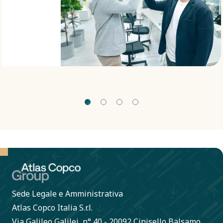
trasparenti.
Sede Legale e Amministrativa
Atlas Copco Italia S.r.l.
Via Galileo Galilei, n° 40 - 20092 Cinisello Balsamo