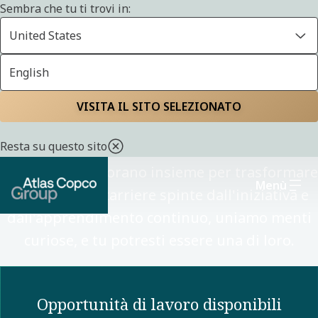
Sembra che tu ti trovi in:
United States
English
Lavora con noi
VISITA IL SITO SELEZIONATO
Resta su questo sito
Dietro ogni soluzione innovativa ci sono
persone che lavorano insieme per trasformare
Menù
il futuro. Con carriere spinte dall'iniziativa e
dall'apprendimento continuo, uniamo menti
curiose, e tu potresti essere una di loro.
Opportunità di lavoro disponibili