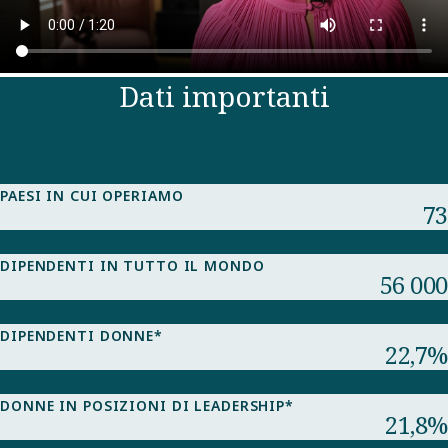
Dati importanti
Zoom / Fullscreen
Zoom / Fullscreen
PAESI IN CUI OPERIAMO
73
DIPENDENTI IN TUTTO IL MONDO
56 000
DIPENDENTI DONNE*
22,7%
DONNE IN POSIZIONI DI LEADERSHIP*
21,8%​