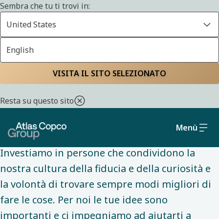
Sembra che tu ti trovi in:
United States
English
MOTIVI PER FARNE PARTE
Home
Carriere
Motivi per unirsi a noi
Investire in
VISITA IL SITO SELEZIONATO
compensation and
Resta su questo sito
benefits
Menù
Investiamo in persone che condividono la
nostra cultura della fiducia e della curiosità e
la volontà di trovare sempre modi migliori di
fare le cose. Per noi le tue idee sono
importanti e ci impegniamo ad aiutarti a