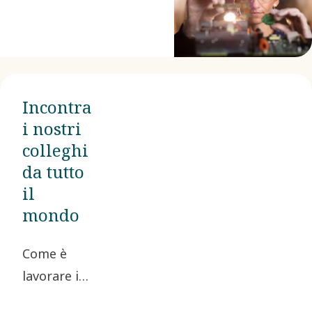
sviluppo
professionale e
personale.
Incontra
i nostri
colleghi
da tutto
il
mondo
Come è
lavorare in
un'organizzazione