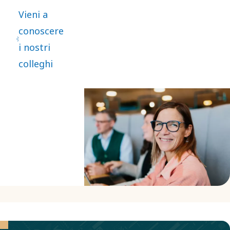
globale
Vieni a
come la
conoscere
nostra? Il
i nostri
modo
colleghi
migliore
per
scoprirlo è
ascoltare le
storie delle
persone
che la
conoscono
meglio: i
nostri