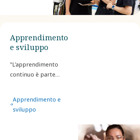
guidarci,
abbiamo
una Vision,
Apprendimento
una Mission
e sviluppo
e uno scopo
ben definiti.​
"L’apprendimento
continuo è parte
integrante del nostro
DNA. La nostra
Apprendimento e
cultura promuove
sviluppo
attivamente la
formazione, a
beneficio dello