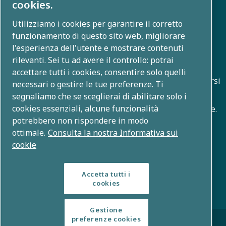
cookies.
Galleria foto e video
Utilizziamo i cookies per garantire il corretto
funzionamento di questo sito web, migliorare
l'esperienza dell'utente e mostrare contenuti
Chi siamo
rilevanti. Sei tu ad avere il controllo: potrai
accettare tutti i cookies, consentire solo quelli
Atlas Copco Group sviluppa soluzioni innovative in diversi
necessari o gestire le tue preferenze. Ti
ambiti, tra cui compressione dell'aria, tecnologie per il
segnaliamo che se sceglierai di abilitare solo i
cookies essenziali, alcune funzionalità
vuoto, applicazioni industriali e sistemi di alimentazione.
potrebbero non rispondere in modo
Con un portafoglio globale di oltre 80 brand, offriamo la
ottimale.
Consulta la nostra Informativa sui
tecnologia che trasforma il futuro.
cookie
Accetta tutti i
cookies
Gestione
© Copyright 2026 - Gruppo Atlas Copco
preferenze cookies