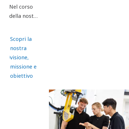
Nel corso
della nostra
lunga
storia, non
Scopri la
abbiamo
nostra
mai smesso
visione,
di
missione e
sviluppare
obiettivo
nuove
soluzioni
per
soddisfare
esigenze
reali. Per