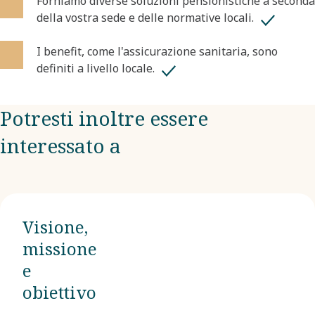
​Forniamo diverse soluzioni pensionistiche a seconda
della vostra sede e delle normative locali.
I benefit, come l'assicurazione sanitaria, sono
definiti a livello locale. ​
Potresti inoltre essere
interessato a
Visione,
missione
e
obiettivo