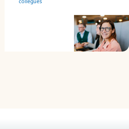
collègues
nôtre ? La meilleure
façon de le
découvrir est
d’entendre les
histoires des
personnes qui le
savent le mieux :
nos collègues.