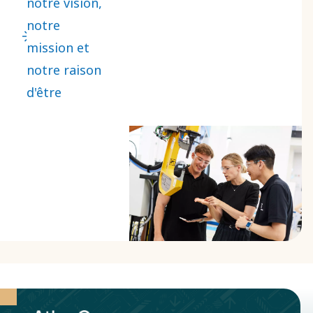
notre vision,
jamais cessé
notre
de
mission et
développer
notre raison
de nouvelles
d'être
solutions
pour
répondre à
de réels
besoins. Pour
nous guider,
nous avons
une vision,
une mission
et une raison