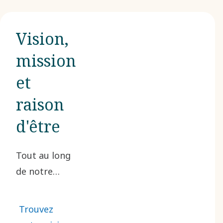
Vision,
mission
et
raison
d'être
Tout au long
de notre
longue
histoire, nous
Trouvez
n’avons