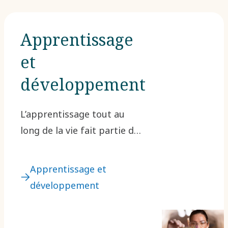
Apprentissage
et
développement
L’apprentissage tout au
long de la vie fait partie de
notre priorités. Notre
culture favorise activement
Apprentissage et
l’apprentissage, pour le
développement
bien de votre
développement
professionnel et personnel.