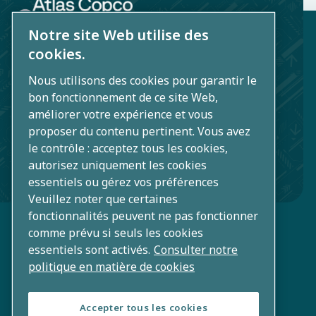
d'être
Notre site Web utilise des
limpides.​
Atlas Copco Algerie s.p.a.
cookies.
Autoroute 119, Zéralda
Nous utilisons des cookies pour garantir le
Alger
bon fonctionnement de ce site Web,
améliorer votre expérience et vous
atlascopco.algerie@atlascopco.com
proposer du contenu pertinent. Vous avez
le contrôle : acceptez tous les cookies,
+213 (0) 028 512 121
autorisez uniquement les cookies
+213 (0) 770 262 636
essentiels ou gérez vos préférences
Veuillez noter que certaines
fonctionnalités peuvent ne pas fonctionner
comme prévu si seuls les cookies
essentiels sont activés.
Consulter notre
politique en matière de cookies
Accepter tous les cookies