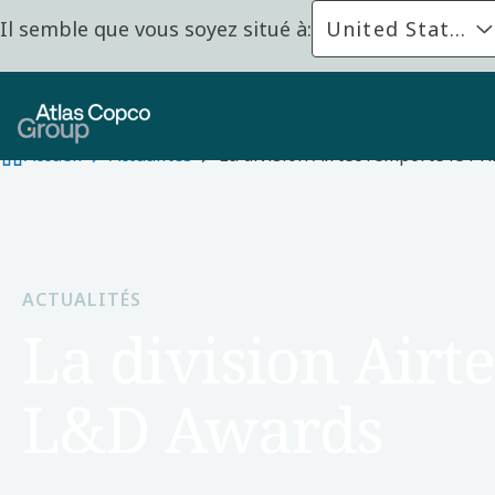
Il semble que vous soyez situé à:
United States
Accueil
Actualités
La division Airtec remporte le P
ACTUALITÉS
La division Airt
L&D Awards