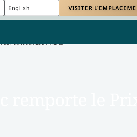
English
VISITER L’EMPLACEM
rix du Public aux L&D Awards
ec remporte le Pri