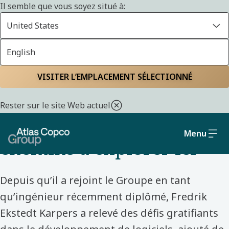
Il semble que vous soyez situé à:
United States
English
Accueil
Découvrez nos collègues
VISITER L’EMPLACEMENT SÉLECTIONNÉ
DÉBUT DE CARRIÈRE – SUÈDE – ATLAS COPCO
Rester sur le site Web actuel
« Il y a beaucoup de
Menu
chemins à explorer ici »
Depuis qu’il a rejoint le Groupe en tant
qu’ingénieur récemment diplômé, Fredrik
Ekstedt Karpers a relevé des défis gratifiants