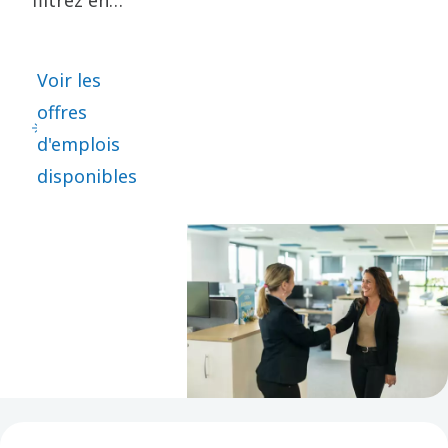
filtrez en
fonction de la
marque et du
Voir les
rôle souhaité.
offres
Avec de
d'emplois
nombreuses
disponibles
opportunités
à votre
disposition,
nous
espérons que
vous
trouverez
votre