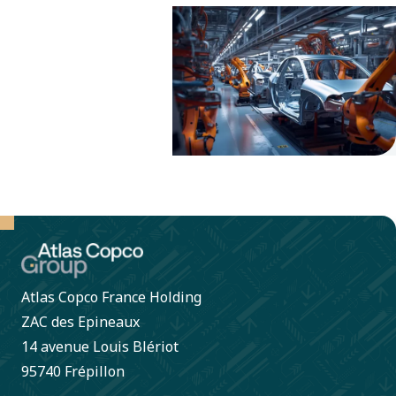
des
perfectionnements
continus, ainsi
qu’à de grands
bonds en
avant.
Atlas Copco France Holding
ZAC des Epineaux
14 avenue Louis Blériot
95740 Frépillon