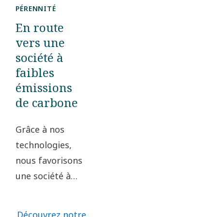
prochaine
PÉRENNITÉ
étape avec
En route
nous.
vers une
société à
faibles
émissions
de carbone
Grâce à nos
technologies,
nous favorisons
une société à
faible émission
de carbone. En
Découvrez notre