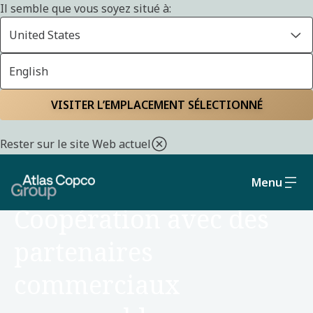
Il semble que vous soyez situé à:
United States
English
Accueil
Durabilité
Social et gouvernance
VISITER L’EMPLACEMENT SÉLECTIONNÉ
Rester sur le site Web actuel
Menu
SOCIAL ET GOUVERNANCE
Coopération avec des
partenaires
commerciaux