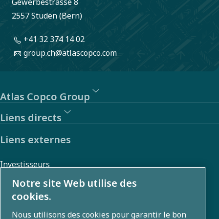
Gewerbestrasse 8
signalement
2557 Studen (Bern)
anonyme de
comportements
+41 32 374 14 02
ou d’actions
group.ch@atlascopco.com
susceptibles
d’enfreindre
Atlas Copco Group
les lois, les
réglementations
Liens directs
ou notre
Liens externes
Code de
conduite.
Investisseurs
Galerie photos et vidéos
Notre site Web utilise des
cookies.
Nous utilisons des cookies pour garantir le bon