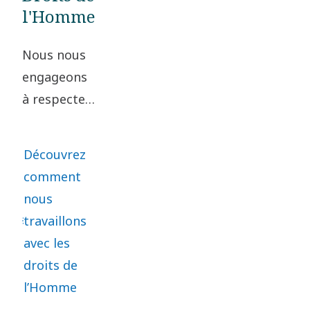
l'Homme
les
partenaires
Nous nous
commerciaux.
engageons
Toute
à respecter
violation
des normes
présumée du
élevées
Code peut
Découvrez
d’éthique
être signalée
comment
commerciale
via notre
nous
et de droits
système
travaillons
de l’Homme
externe
avec les
tout au
SpeakUp.
droits de
long de
l’Homme
notre