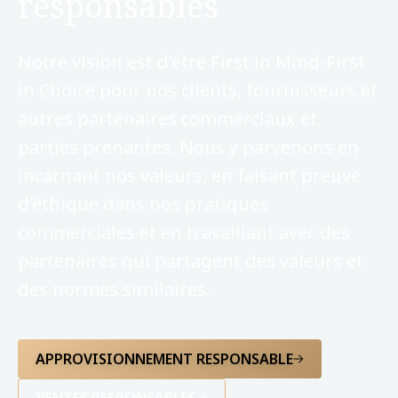
responsables
Notre vision est d’être First in Mind-First
in Choice pour nos clients, fournisseurs et
autres partenaires commerciaux et
parties prenantes. Nous y parvenons en
incarnant nos valeurs, en faisant preuve
d’éthique dans nos pratiques
commerciales et en travaillant avec des
partenaires qui partagent des valeurs et
des normes similaires.
APPROVISIONNEMENT RESPONSABLE