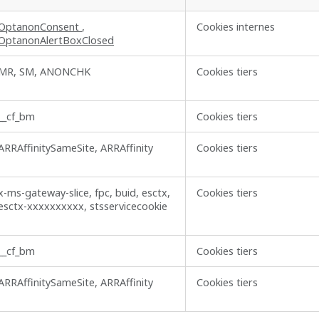
OptanonConsent
,
Cookies internes
OptanonAlertBoxClosed
MR, SM, ANONCHK
Cookies tiers
__cf_bm
Cookies tiers
ARRAffinitySameSite, ARRAffinity
Cookies tiers
x-ms-gateway-slice, fpc, buid, esctx,
Cookies tiers
esctx-xxxxxxxxxx, stsservicecookie
__cf_bm
Cookies tiers
ARRAffinitySameSite, ARRAffinity
Cookies tiers