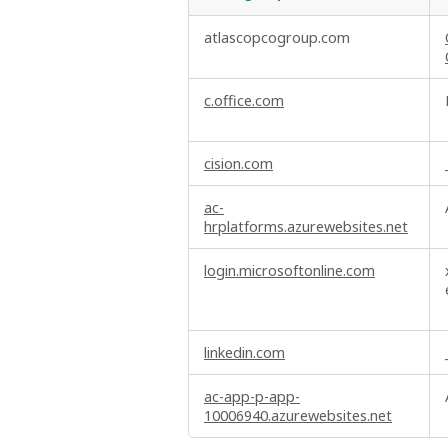
Cookies
atlascopcogroup.com
strictement
nécessaires
c.office.com
cision.com
ac-
hrplatforms.azurewebsites.net
login.microsoftonline.com
linkedin.com
ac-app-p-app-
10006940.azurewebsites.net