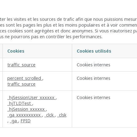
 les visites et les sources de trafic afin que nous puissions mesu
lles sont les pages les plus et les moins populaires et à voir comment 
 ces cookies sont agrégées et donc anonymes. Si vous n'autorisez p
ous ne pourrons pas en contrôler les performances.
Cookies
Cookies utilisés
traffic_source
Cookies internes
percent_scrolled
,
Cookies internes
traffic_source
_hjSessionUser_xxxxxx
,
Cookies internes
_hjTLDTest
,
_hjSession_xxxxxx
,
_ga_xxxxxxxxxx
,
_clck
,
_clsk
,
_ga
,
FPID