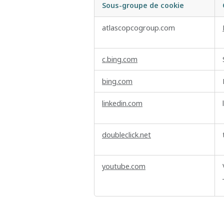
Sous-groupe de cookie
Cookies
atlascopcogroup.com
de
ciblage
c.bing.com
bing.com
linkedin.com
doubleclick.net
youtube.com