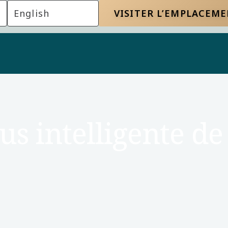
English
VISITER L’EMPLACEM
s intelligente de