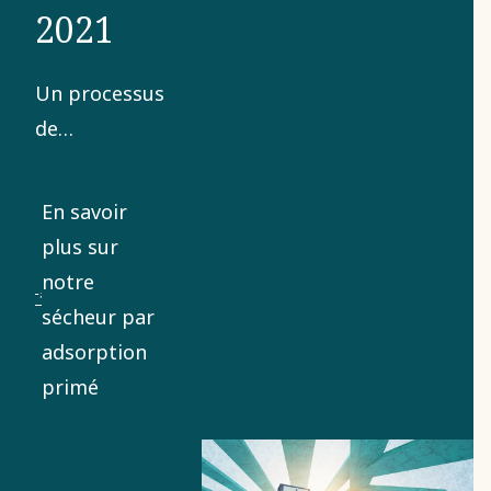
2021
Un processus
de
développement
de 10 ans a
En savoir
abouti à une
plus sur
innovation
notre
qui change
sécheur par
tout. Ce
adsorption
sécheur
primé
révolutionnaire
est idéal pour
les produits