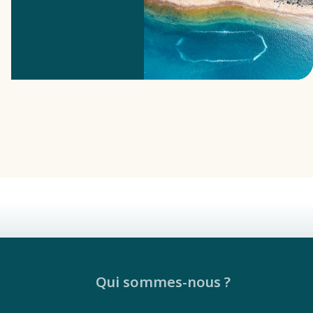
Un exemple
peut être
trouvé dans le
sud de
l’Australie.
Qui sommes-nous ?