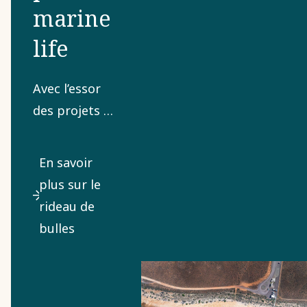
marine
life
Avec l’essor
des projets de
construction
offshore, la
En savoir
protection de
plus sur le
l’environnement
rideau de
marin devient
bulles
de plus en
plus
importante.