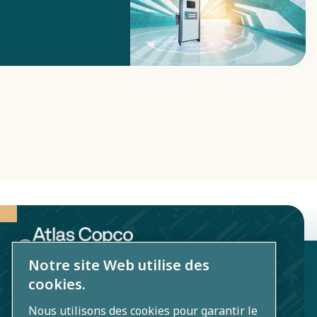
pharmaceutiques
et autres
environnements
de
production
sensibles.
Notre site Web utilise des
Atlas Copco Maroc SA
cookies.
2-6 Rue Ibnou Adara El Marrakouchi
Nous utilisons des cookies pour garantir le