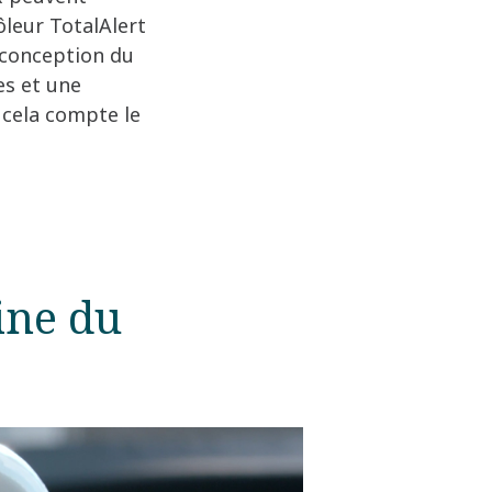
ôleur TotalAlert
a conception du
es et une
e cela compte le
gine du