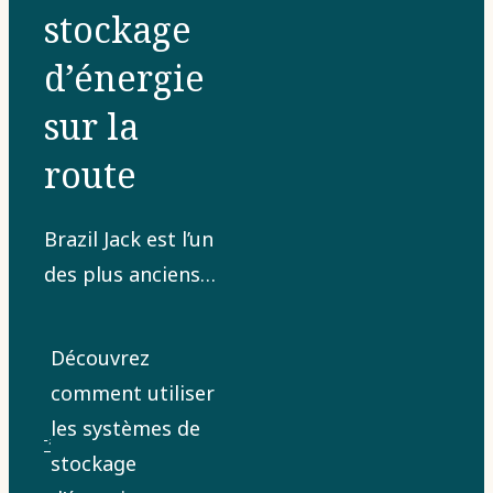
stockage
d’énergie
sur la
route
Brazil Jack est l’un
des plus anciens
cirques de voyage
au monde et
Découvrez
cherche
comment utiliser
constamment à
les systèmes de
développer ses
stockage
performances.