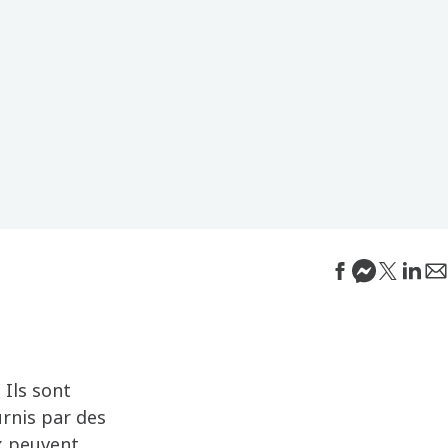
 Ils sont
urnis par des
x peuvent