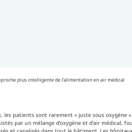
proche plus intelligente de l’alimentation en air médical
, les patients sont rarement « juste sous oxygène ».
stés par un mélange d’oxygène et d’air médical, fo
sés et canalisés dans tout le bâtiment. Les hôpitau