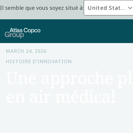
Il semble que vous soyez situé à:
United States
MARCH 24, 2026
HISTOIRE D’INNOVATION
Une approche plu
en air médical