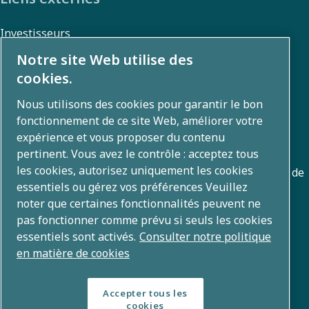
Investisseurs
Galerie photos et vidéos
Notre site Web utilise des
cookies.
Nous utilisons des cookies pour garantir le bon
Qui sommes-nous ?
fonctionnement de ce site Web, améliorer votre
expérience et vous proposer du contenu
Atlas Copco Group développe des solutions innovantes
pertinent. Vous avez le contrôle : acceptez tous
les cookies, autorisez uniquement les cookies
dans les domaines de l'air et du gaz comprimés, du vide, de
essentiels ou gérez vos préférences Veuillez
l'outillage industriel et de l'énergie mobile. Avec un
noter que certaines fonctionnalités peuvent ne
portefeuille mondial de plus de 80 marques, nous
pas fonctionner comme prévu si seuls les cookies
développons des technologies qui transforment l'avenir.
essentiels sont activés.
Consulter notre politique
en matière de cookies
Accepter tous les
cookies