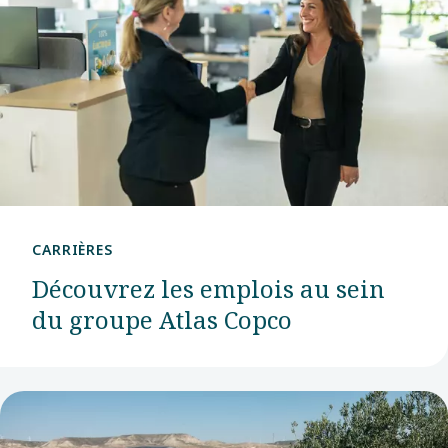
2007.
Depuis
lors, elle
est
devenue
un centre
de R&D
qui place
CARRIÈRES
l’entreprise
Découvrez les emplois au sein
à la pointe
du groupe Atlas Copco
de la
technologie
de
filtration