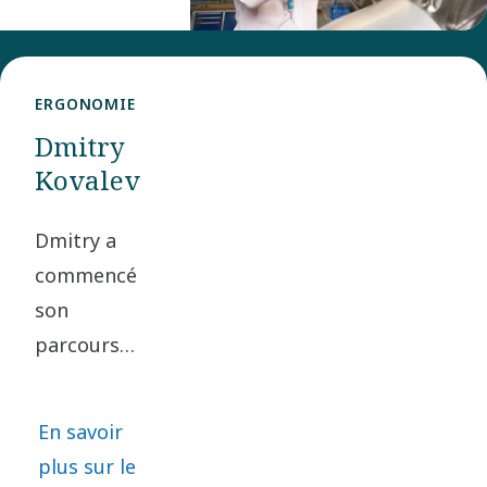
Rasmus
nous a
rejoints en
ERGONOMIE
2012 en tant
Dmitry
qu’ingénieur
Kovalev
projet,
travaillant
Dmitry a
sur des
commencé
solutions
son
utilisées
parcours
dans la
professionnel
production
au sein du
de gaz
En savoir
groupe
flottant. En
plus sur le
Atlas