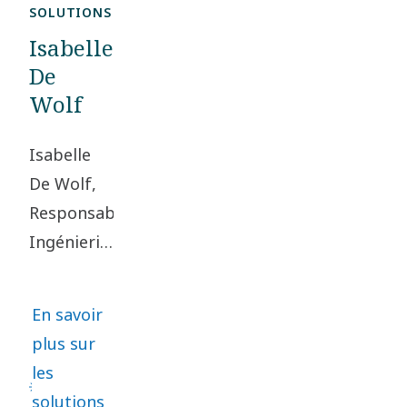
SOLUTIONS
Expérience
Isabelle
de Marque
De
Groupe au
Wolf
sein de
l’équipe
Isabelle
Communication
De Wolf,
et
Responsable
Développement
Ingénierie
Durable du
de la
Groupe.
division
En savoir
Medical
plus sur
Gas
les
Solutions,
solutions