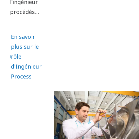
l’ingénieur
procédés
Rasmus
Rubycz
En savoir
aimait
plus sur le
retourner
rôle
les
d'Ingénieur
problèmes
Process
dans tous
les sens
pour
trouver des
solutions
intelligentes.