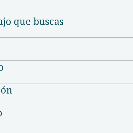
ajo que buscas
o
ión
o