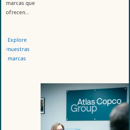
marcas que
ofrecen
diferentes
innovaciones
Explore
de
nuestras
vanguardia
marcas
y
soluciones
adaptadas
a
segmentos
de clientes
específicos,
ofrecemos