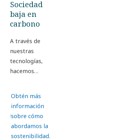
Sociedad
baja en
carbono
A través de
nuestras
tecnologías,
hacemos
posible una
sociedad baja
Obtén más
en carbono. Al
información
asumir la
sobre cómo
responsabilidad
abordamos la
de nuestro
sostenibilidad.