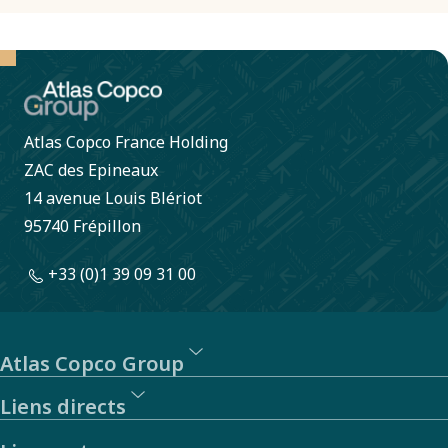
peut être
trouvé
dans le
sud de
Atlas Copco France Holding
l’Australie.
ZAC des Epineaux
14 avenue Louis Blériot
95740 Frépillon
+33 (0)1 39 09 31 00
Atlas Copco Group
Liens directs