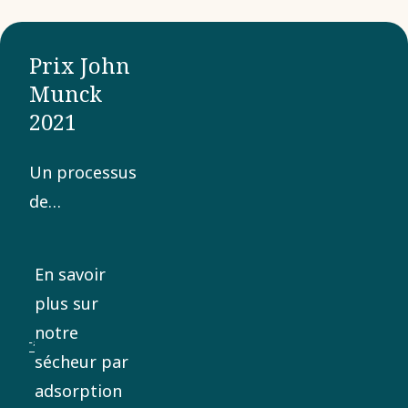
Prix John
Munck
2021
Un processus
de
développement
de 10 ans a
En savoir
abouti à une
plus sur
innovation
notre
qui change
sécheur par
tout. Ce
adsorption
sécheur