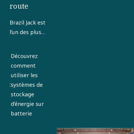
route
Brazil Jack est
l’un des plus
anciens
cirques de
Découvrez
voyage au
comment
monde et
utiliser les
cherche
systèmes de
constamment
stockage
à développer
d’énergie sur
ses
batterie
performances.
Leur dernière