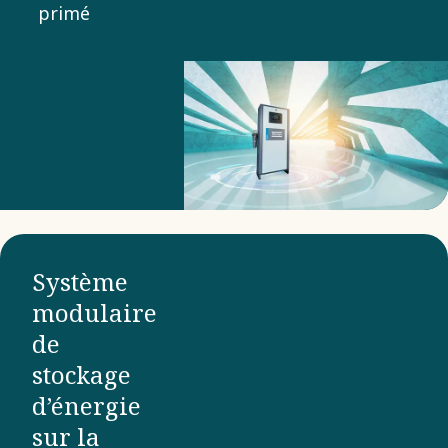
primé
révolutionnaire
est idéal pour
les produits
pharmaceutiques
et autres
environnements
de
production
Système
sensibles.
modulaire
de
stockage
d’énergie
sur la