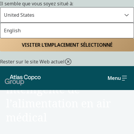
Il semble que vous soyez situé à:
United States
English
VISITER L’EMPLACEMENT SÉLECTIONNÉ
MARCH 24, 2026
Rester sur le site Web actuel
HISTOIRE D’INNOVATION
Une approche plus
Menu
intelligente de
l’alimentation en air
médical