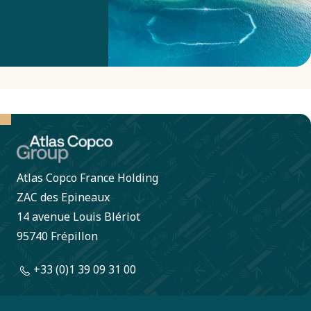
plus
importante.
Un
exemple
peut être
trouvé
dans le
sud de
Atlas Copco France Holding
l’Australie.
ZAC des Epineaux
14 avenue Louis Blériot
95740 Frépillon
+33 (0)1 39 09 31 00