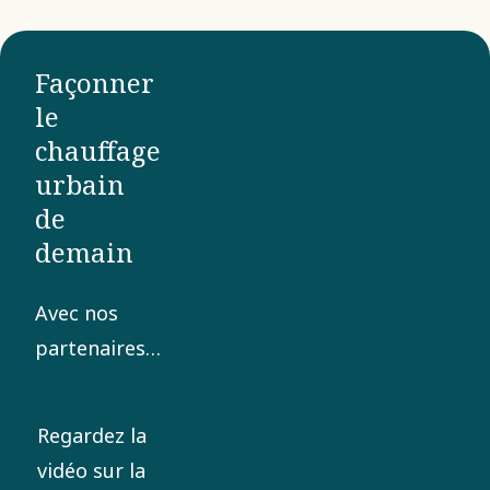
Façonner
le
chauffage
urbain
de
demain
Avec nos
partenaires,
nous
favorisons la
Regardez la
transition
vidéo sur la
vers une