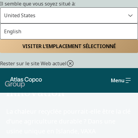
Il semble que vous soyez situé à:
United States
English
VISITER L’EMPLACEMENT SÉLECTIONNÉ
NOVEMBER 20, 2025
Rester sur le site Web actuel
UNE HISTOIRE D’INNOVATION
Energy reuse fuels food
Menu
innovation
La chaleur recyclée pourrait-elle être la clé
d’une agriculture durable ? Dans une
usine unique en Islande, VAXA