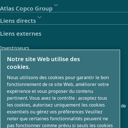
Atlas Copco Group
Liens directs
Liens externes
Investisseurs
Galerie photos et vidéos
Notre site Web utilise des
cookies.
Nous utilisons des cookies pour garantir le bon
A propos
fonctionnement de ce site Web, améliorer votre
expérience et vous proposer du contenu
Atlas Copco Group développe des solutions innovantes
pertinent. Vous avez le contrôle : acceptez tous
les cookies, autorisez uniquement les cookies
dans les domaines de l'air et du gaz comprimés, du vide, de
essentiels ou gérez vos préférences Veuillez
l'outillage industriel et de l'énergie mobile. Avec un
noter que certaines fonctionnalités peuvent ne
portefeuille mondial de plus de 80 marques, nous
pas fonctionner comme prévu si seuls les cookies