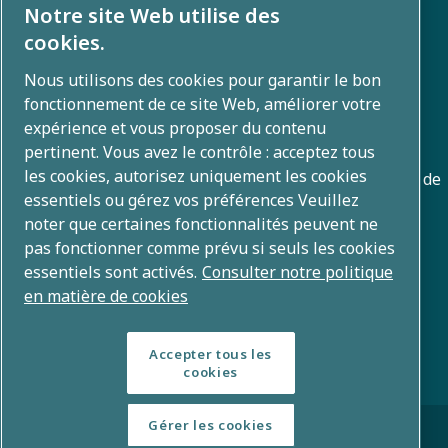
Galerie photos et vidéos
Notre site Web utilise des
cookies.
Nous utilisons des cookies pour garantir le bon
A propos
fonctionnement de ce site Web, améliorer votre
expérience et vous proposer du contenu
Atlas Copco Group développe des solutions innovantes
pertinent. Vous avez le contrôle : acceptez tous
les cookies, autorisez uniquement les cookies
dans les domaines de l'air et du gaz comprimés, du vide, de
essentiels ou gérez vos préférences Veuillez
l'outillage industriel et de l'énergie mobile. Avec un
noter que certaines fonctionnalités peuvent ne
portefeuille mondial de plus de 80 marques, nous
pas fonctionner comme prévu si seuls les cookies
développons des technologies qui transforment l'avenir.
essentiels sont activés.
Consulter notre politique
en matière de cookies
Accepter tous les
cookies
© Copyright 2026 – Atlas Copco Group
Gérer les cookies