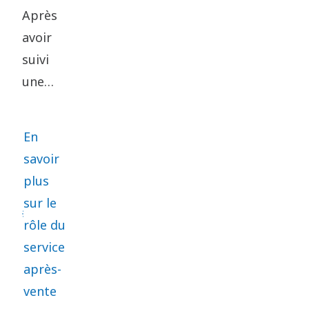
solutions
Après
utilisées
avoir
dans la
suivi
production
une
de gaz
formation
flottant. En
en tant
En
2015, il s’est
que
savoir
concentré
mécanicienne
plus
sur les
automobile
sur le
solutions de
et
rôle du
récupération
travaillé
service
d’énergie.
pour
après-
plusieurs
vente
constructeurs