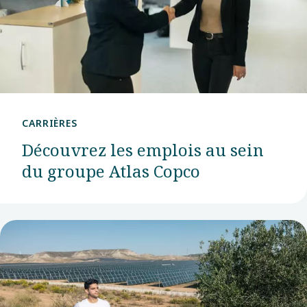
commerciale
après-
vente
au sein
du
CARRIÈRES
centre
Découvrez les emplois au sein
client
du groupe Atlas Copco
nordique.