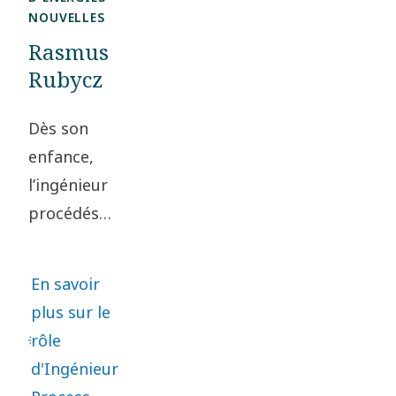
de solutions
NOUVELLES
de contrôle
Rasmus
intelligentes
Rubycz
pour les
Dès son
compresseurs.
enfance,
l’ingénieur
procédés
Rasmus
Rubycz
En savoir
aimait
plus sur le
retourner
rôle
les
d'Ingénieur
problèmes