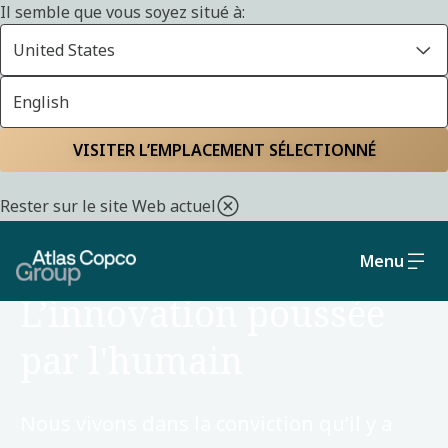
Il semble que vous soyez situé à:
United States
English
Accueil
Travaille avec nous
VISITER L’EMPLACEMENT SÉLECTIONNÉ
Rester sur le site Web actuel
Menu
TRAVAILLE AVEC NOUS
L’innovation poussée
par l'humain
Nous vivons dans la conviction qu’il y a