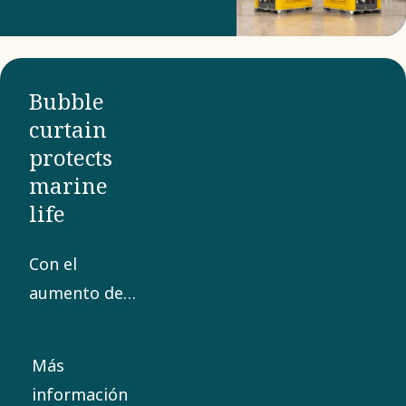
energía alimentado
por baterías que
reduzca tanto los
Bubble
costes como las
curtain
emisiones de CO2. La
protects
solución silenciosa
marine
también proporciona
life
un ambiente más
agradable tanto para
Con el
el público como para
aumento de
los artistas.
los proyectos
de
Más
construcción
información