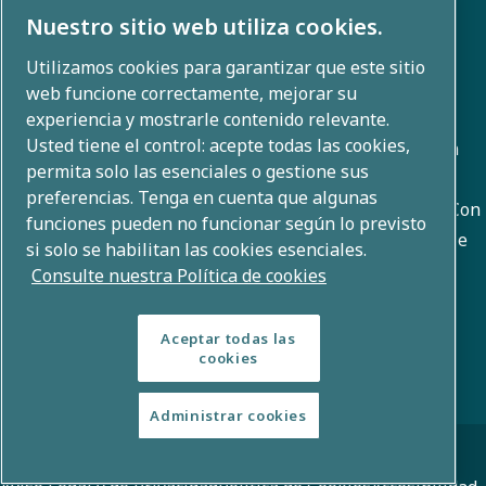
Nuestro sitio web utiliza cookies.
Utilizamos cookies para garantizar que este sitio
Sobre nosotros
web funcione correctamente, mejorar su
experiencia y mostrarle contenido relevante.
Usted tiene el control: acepte todas las cookies,
Atlas Copco Group desarrolla soluciones innovadoras en
permita solo las esenciales o gestione sus
todas las áreas de negocio, incluyendo técnicas de
preferencias. Tenga en cuenta que algunas
compresión de aire, de vacío, industriales y de energía. Con
funciones pueden no funcionar según lo previsto
una cartera global de más de 80 marcas, hacemos posible
si solo se habilitan las cookies esenciales.
una tecnología que transforma el futuro.
Consulte nuestra Política de cookies
Aceptar todas las
cookies
Administrar cookies
© Copyright 2026 - Grupo Atlas Copco