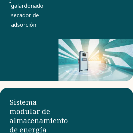
lo cambia
galardonado
todo. Este
secador de
revolucionario
adsorción
secador es
ideal para la
industria
farmacéutica y
otros entornos
de producción
sensibles.
Sistema
modular de
almacenamiento
de energía