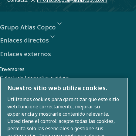
Contacto:
info.fscbogota@atlascopco.com
Grupo Atlas Copco
Enlaces directos
Enlaces externos
Inversores
Galería de fotografías y videos
Nuestro sitio web utiliza cookies.
Utilizamos cookies para garantizar que este sitio
Sobre nosotros
web funcione correctamente, mejorar su
experiencia y mostrarle contenido relevante.
Usted tiene el control: acepte todas las cookies,
Atlas Copco Group desarrolla soluciones innovadoras en
permita solo las esenciales o gestione sus
todas las áreas de negocio, incluyendo técnicas de
preferencias. Tenga en cuenta que algunas