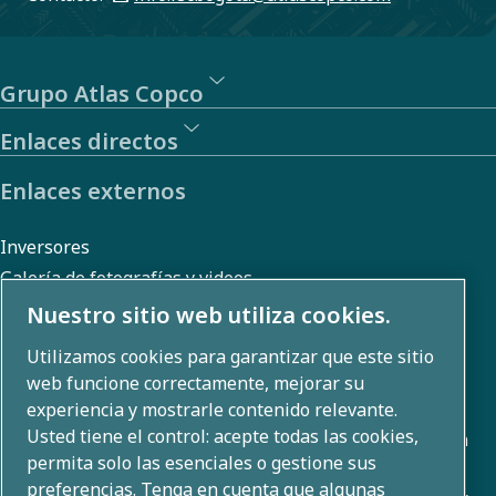
Grupo Atlas Copco
Enlaces directos
Enlaces externos
Inversores
Galería de fotografías y videos
Nuestro sitio web utiliza cookies.
Utilizamos cookies para garantizar que este sitio
Sobre nosotros
web funcione correctamente, mejorar su
experiencia y mostrarle contenido relevante.
Usted tiene el control: acepte todas las cookies,
Atlas Copco Group desarrolla soluciones innovadoras en
permita solo las esenciales o gestione sus
todas las áreas de negocio, incluyendo técnicas de
preferencias. Tenga en cuenta que algunas