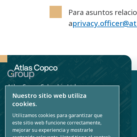
Para asuntos relacio
a
privacy.officer@a
Atlas Copco Colombia Ltda
Nuestro sitio web utiliza
Finance Share Center Bogota
cookies.
Connecta 26 G10. Cl26#92-32
Utilizamos cookies para garantizar que
Bogota - Colombia
este sitio web funcione correctamente,
mejorar su experiencia y mostrarle
Contacto: