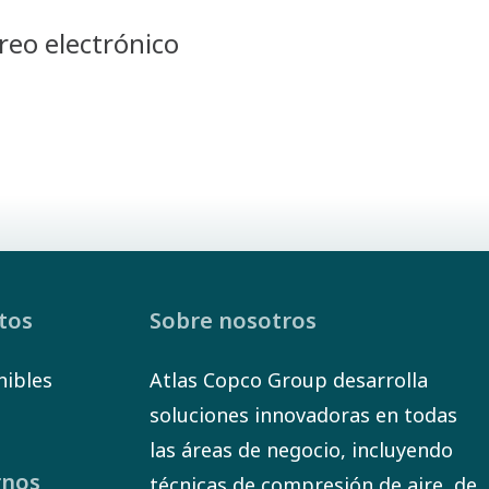
reo electrónico
ctos
Sobre nosotros
nibles
Atlas Copco Group desarrolla
soluciones innovadoras en todas
las áreas de negocio, incluyendo
rnos
técnicas de compresión de aire, de