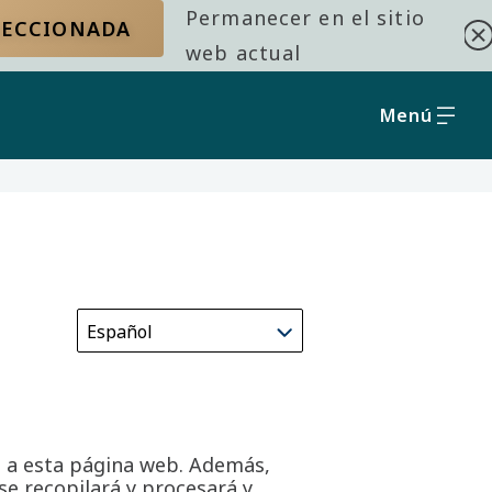
Permanecer en el sitio
ELECCIONADA
web actual
Menú
a a esta página web. Además,
se recopilará y procesará y