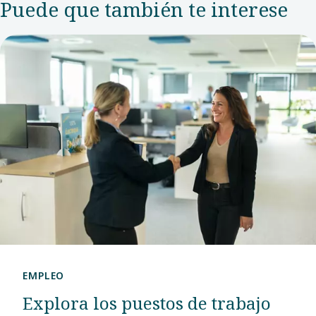
Puede que también te interese
Technique
como
Aftermarket
Sales
Representative
en el centro
de atención al
cliente de los
países
nórdicos.
EMPLEO
Explora los puestos de trabajo