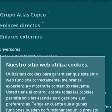
Grupo Atlas Copco
Enlaces directos
Enlaces externos
Inversores
Galería de fotografías y videos
Nuestro sitio web utiliza cookies.
Utilizamos cookies para garantizar que este sitio
Sobre nosotros
web funcione correctamente, mejorar su
experiencia y mostrarle contenido relevante.
Usted tiene el control: acepte todas las cookies,
Atlas Copco Group desarrolla soluciones innovadoras en
permita solo las esenciales o gestione sus
todas las áreas de negocio, incluyendo técnicas de
preferencias. Tenga en cuenta que algunas
compresión de aire, de vacío, industriales y de energía. Con
funciones pueden no funcionar según lo previsto