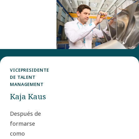
inteligentes.
Rasmus se
unió a
nosotros en
2012 como
Ingeniero de
Proyectos,
VICEPRESIDENTE
trabajando
DE TALENT
con
MANAGEMENT
soluciones
Kaja Kaus
utilizadas en
la producción
Después de
de gas
formarse
flotante. En
como